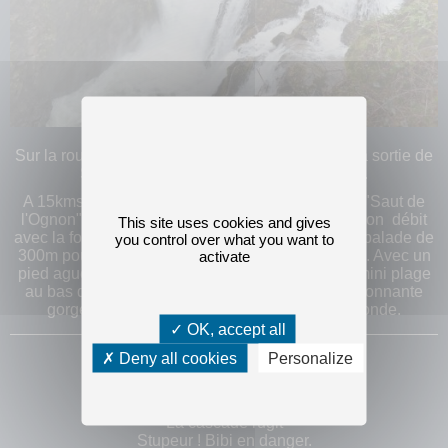
Sur la route de "La Planche des Belles Filles" à la sortie de
Servance se trouve le "Saut de l'Ognon".
A 15kms de chaletsrandovosges, la cascade du "Saut de
l'Ognon" aux "Mille Etangs" est au maximun de son débit
This site uses cookies and gives
avec la fonte des neiges. Depuis un parking, une balade de
you control over what you want to
activate
300m pour profiter de ce bel endroit libre d'accès. Avec un
pied aguérri aux roches, on accède aussi à une mini plage
au bas de la rivière dans une grande et impressionnante
gorge formant une grande réserve d'eau profonde.
OK, accept all
Deny all cookies
Personalize
Les autres actualités
disponibilité
La cascade rugit
Stupeur ! Bibi en danger.