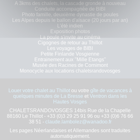
A 3kms des chalets, la cascade gronde à nouveau
Conduite accompagnée de BIBI
Photo famille, deuxième dynastie de poules
Les Alpes depuis le ballon d'alsace (20 jours par an)
L'été indien
Exposition photos
La poule s'invite au cinéma
Cigognes de retour au Thillot
Les voyages de BIBI
Petite Finlande Vosgienne
Entrainement aux "Mille Etangs"
Musée des Racines de Cornimont
Monocycle aux locations chaletsrandovosges
Louer votre chalet au Thillot
ou votre
gîte de vacances à
quelques minutes de La Bresse
et
Ventron dans les
Hautes Vosges
CHALETSRANDOVOSGES 14bis Rue de la Chapelle
88160 Le Thillot - +33 (0)3 29 25 91 96 ou +33 (0)6 76 66
38 51 -
claude.lambolez@wanadoo.fr
Les pages Néerlandaises et Allemandes sont traduites
automatiquement.